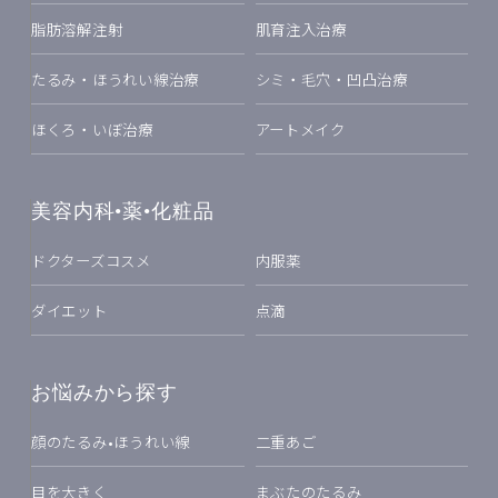
脂肪溶解注射
肌育注入治療
たるみ・ほうれい線治療
シミ・毛穴・凹凸治療
ほくろ・いぼ治療
アートメイク
美容内科•薬•化粧品
ドクターズコスメ
内服薬
ダイエット
点滴
お悩みから探す
顔のたるみ•ほうれい線
二重あご
目を大きく
まぶたのたるみ