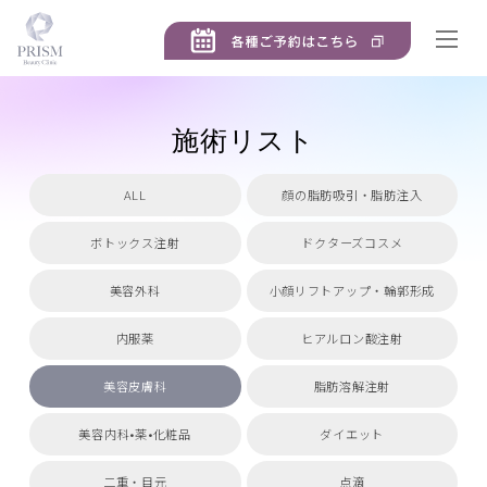
施術リスト
ALL
顔の脂肪吸引・脂肪注入
ボトックス注射
ドクターズコスメ
美容外科
小顔リフトアップ・輪郭形成
内服薬
ヒアルロン酸注射
美容皮膚科
脂肪溶解注射
美容内科•薬•化粧品
ダイエット
二重・目元
点滴