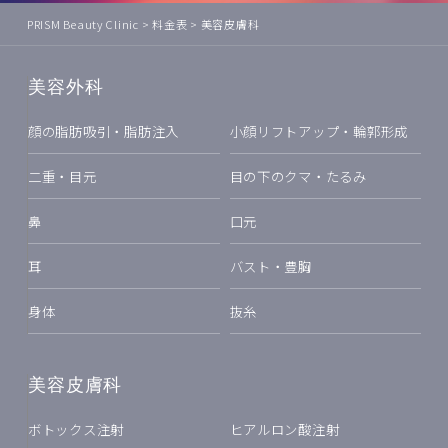
PRISM Beauty Clinic
>
料金表
>
美容皮膚科
美容外科
顔の脂肪吸引・脂肪注入
小顔リフトアップ・輪郭形成
二重・目元
目の下のクマ・たるみ
鼻
口元
耳
バスト・豊胸
身体
抜糸
美容皮膚科
ボトックス注射
ヒアルロン酸注射