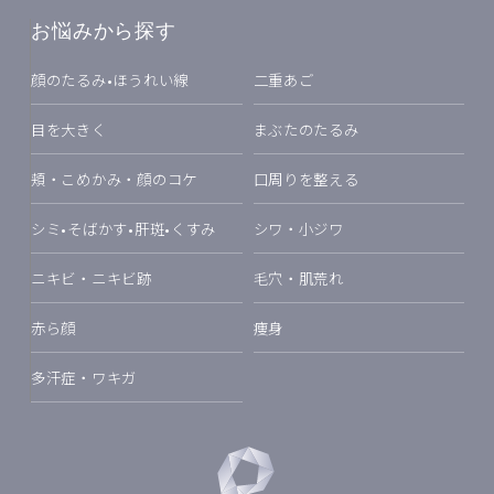
お悩みから探す
顔のたるみ•ほうれい線
二重あご
目を大きく
まぶたのたるみ
頬・こめかみ・顔のコケ
口周りを整える
シミ•そばかす•肝斑•くすみ
シワ・小ジワ
ニキビ・ニキビ跡
毛穴・肌荒れ
赤ら顔
痩身
多汗症・ワキガ