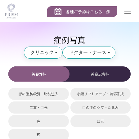
症例写真
美容外科
美容皮膚科
顔の脂肪吸引・脂肪注入
小顔リフトアップ・輪郭形成
二重・目元
目の下のクマ・たるみ
鼻
口元
耳