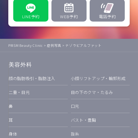
LINE予約
WEB予約
電話予約
PRISM Beauty Clinic
>
症例写真
>
ナゾラビアルファット
美容外科
顔の脂肪吸引・脂肪注入
小顔リフトアップ・輪郭形成
二重・目元
目の下のクマ・たるみ
鼻
口元
耳
バスト・豊胸
身体
抜糸