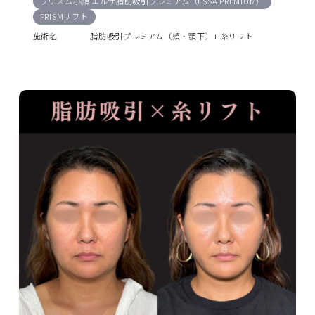
プリズム小顔 エルサ脂肪吸引プレミアム（LSSA PREMIUM）
PRISMリフト
施術名
脂肪吸引プレミアム（頬・顎下）+ 糸リフト