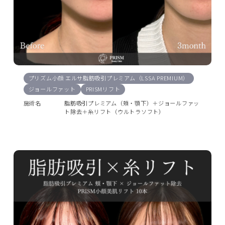
プリズム小顔 エルサ脂肪吸引プレミアム（LSSA PREMIUM）
ジョールファット
PRISMリフト
施術名
脂肪吸引プレミアム（頬・顎下）＋ジョールファッ
ト除去＋糸リフト（ウルトラソフト）