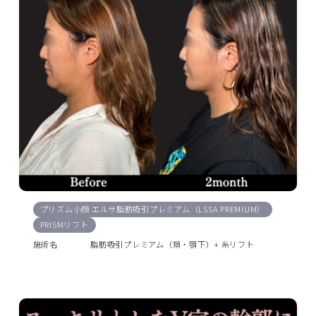
プリズム小顔 エルサ脂肪吸引プレミアム（LSSA PREMIUM）
PRISMリフト
施術名
脂肪吸引プレミアム（頬・顎下）+ 糸リフト