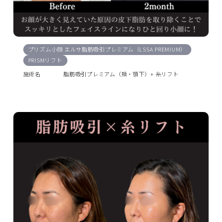
プリズム小顔 エルサ脂肪吸引プレミアム（LSSA PREMIUM）
PRISMリフト
施術名
脂肪吸引プレミアム（頬・顎下）+ 糸リフト