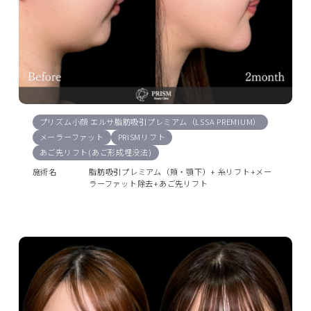
プリズム小顔 エルサ脂肪吸引プレミアム（LSSA PREMIUM）
メーラーファット
PRISMリフト
あご先リフト(あご形成埋没法)
施術名
脂肪吸引プレミアム（頬・顎下）+ 糸リフト+メー
ラーファット除去+あご先リフト