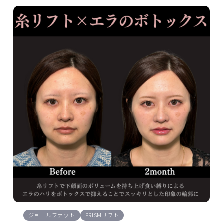
ジョールファット
PRISMリフト