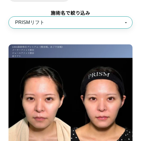
施術名で絞り込み