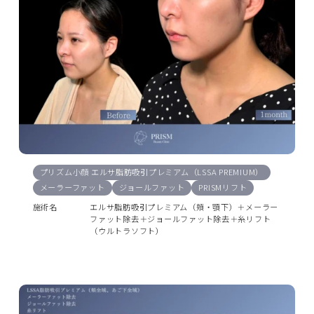
プリズム小顔 エルサ脂肪吸引プレミアム（LSSA PREMIUM）
メーラーファット
ジョールファット
PRISMリフト
施術名
エルサ脂肪吸引プレミアム（頬・顎下）＋メーラー
ファット除去＋ジョールファット除去＋糸リフト
（ウルトラソフト）