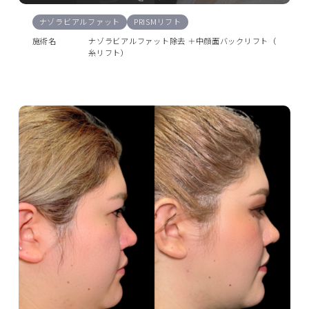
ナゾラビアルファット
PRISMリフト
施術名
ナゾラビアルファット除去 ＋中顔面バックリフト（
糸リフト）