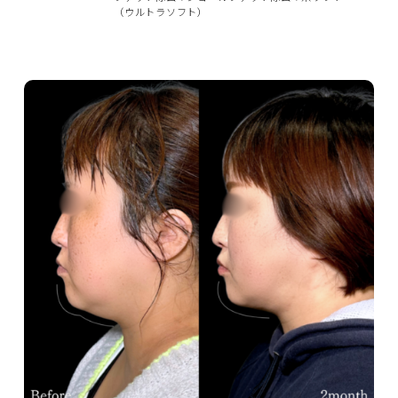
（ウルトラソフト）