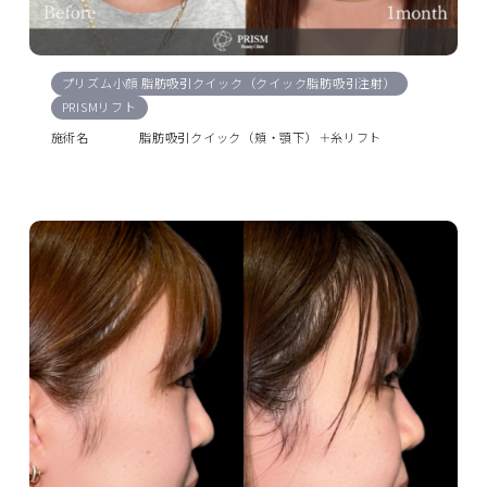
プリズム小顔 脂肪吸引クイック（クイック脂肪吸引注射）
PRISMリフト
施術名
脂肪吸引クイック（頬・顎下）＋糸リフト