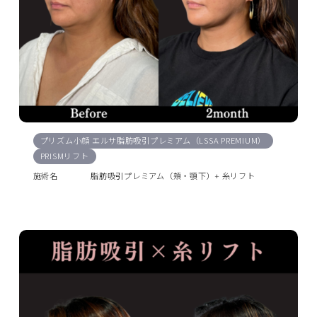
プリズム小顔 エルサ脂肪吸引プレミアム（LSSA PREMIUM）
PRISMリフト
施術名
脂肪吸引プレミアム（頬・顎下）+ 糸リフト