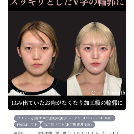
プリズム小顔 エルサ脂肪吸引プレミアム（LSSA PREMIUM）
PRISMリフト
あご先リフト(あご形成埋没法)
施術名
脂肪吸引（頬・顎下）+ 糸リフト + あご先リフト +