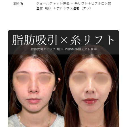
施術名
ジョールファット除去 ＋ 糸リフト＋ヒアルロン酸
注射（顎）＋ボトックス注射（エラ）