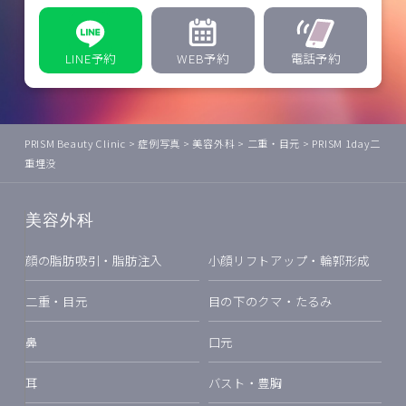
LINE予約
WEB予約
電話予約
PRISM Beauty Clinic
>
症例写真
>
美容外科
>
二重・目元
>
PRISM 1day二
重埋没
美容外科
顔の脂肪吸引・脂肪注入
小顔リフトアップ・輪郭形成
二重・目元
目の下のクマ・たるみ
鼻
口元
耳
バスト・豊胸