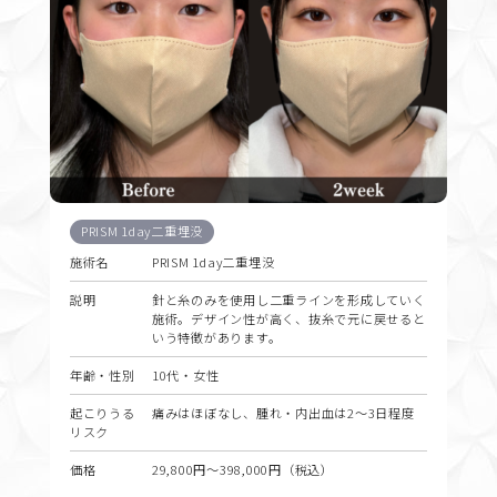
PRISM 1day二重埋没
施術名
PRISM 1day二重埋没
説明
針と糸のみを使用し二重ラインを形成していく
施術。デザイン性が高く、抜糸で元に戻せると
いう特徴があります。
年齢・性別
10代・女性
起こりうる
痛みはほぼなし、腫れ・内出血は2〜3日程度
リスク
価格
29,800円〜398,000円（税込）