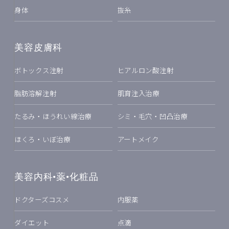
身体
抜糸
美容皮膚科
ボトックス注射
ヒアルロン酸注射
脂肪溶解注射
肌育注入治療
たるみ・ほうれい線治療
シミ・毛穴・凹凸治療
ほくろ・いぼ治療
アートメイク
美容内科•薬•化粧品
ドクターズコスメ
内服薬
ダイエット
点滴