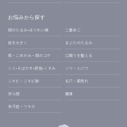
お悩みから探す
顔のたるみ•ほうれい線
二重あご
目を大きく
まぶたのたるみ
頬・こめかみ・顔のコケ
口周りを整える
シミ•そばかす•肝斑•くすみ
シワ・小ジワ
ニキビ・ニキビ跡
毛穴・肌荒れ
赤ら顔
痩身
多汗症・ワキガ