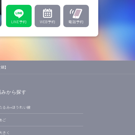
LINE予約
WEB予約
電話予約
放題】
悩みから探す
たるみ•ほうれい線
あご
大きく