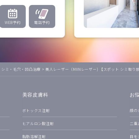
WEB予約
電話予約
>
シミ・毛穴・凹凸治療
>
美人レーザー（MIINレーザー) 【スポット シミ取り
美容皮膚科
お
ボトックス注射
顔の
ヒアルロン酸注射
二重
脂肪溶解注射
目を