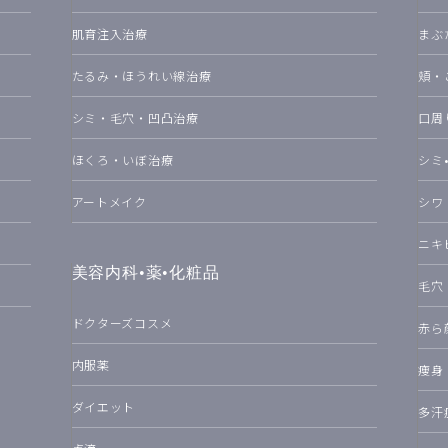
肌育注入治療
まぶ
たるみ・ほうれい線治療
頬・
シミ・毛穴・凹凸治療
口周
ほくろ・いぼ治療
シミ
アートメイク
シワ
ニキ
美容内科•薬•化粧品
毛穴
ドクターズコスメ
赤ら
内服薬
痩身
ダイエット
多汗