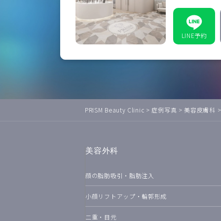
LINE予約
PRISM Beauty Clinic
>
症例写真
>
美容皮膚科
美容外科
顔の脂肪吸引・脂肪注入
小顔リフトアップ・輪郭形成
二重・目元