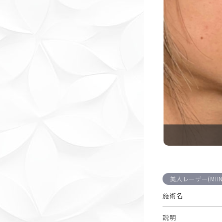
美人レーザー(MII
施術名
説明