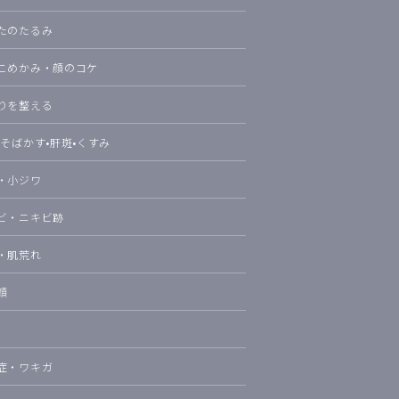
たのたるみ
こめかみ・顔のコケ
りを整える
•そばかす•肝斑•くすみ
・小ジワ
ビ・ニキビ跡
・肌荒れ
顔
症・ワキガ