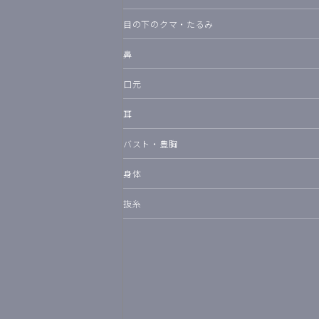
目の下のクマ・たるみ
鼻
口元
耳
バスト・豊胸
身体
抜糸