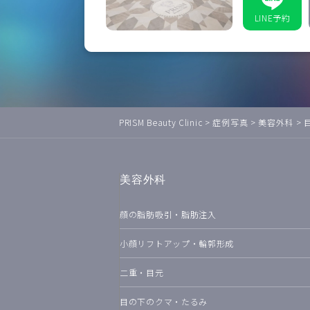
LINE予約
PRISM Beauty Clinic
>
症例写真
>
美容外科
>
美容外科
顔の脂肪吸引・脂肪注入
小顔リフトアップ・輪郭形成
二重・目元
目の下のクマ・たるみ