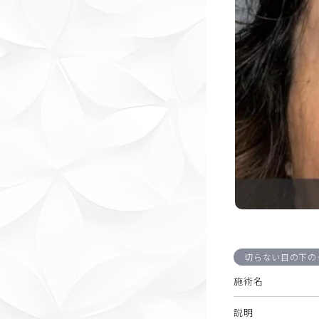
切らない目の下の
施術名
説明