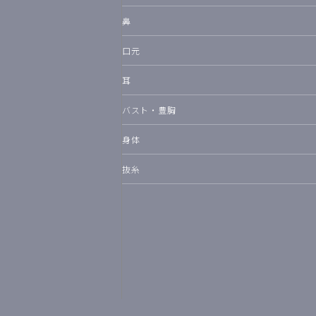
鼻
口元
耳
バスト・豊胸
身体
抜糸