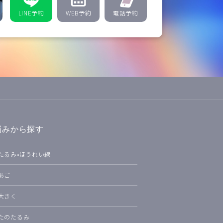
LINE予約
WEB予約
電話予約
悩みから探す
たるみ•ほうれい線
あご
大きく
たのたるみ