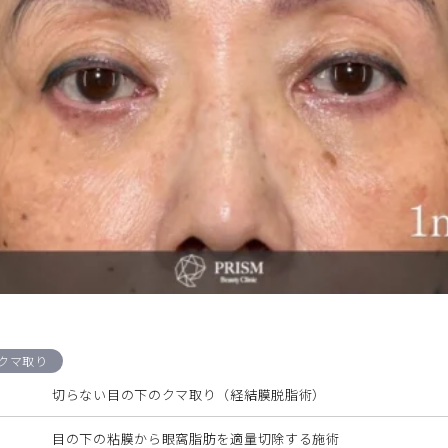
クマ取り
切らない目の下のクマ取り（経結膜脱脂術）
目の下の粘膜から眼窩脂肪を適量切除する施術