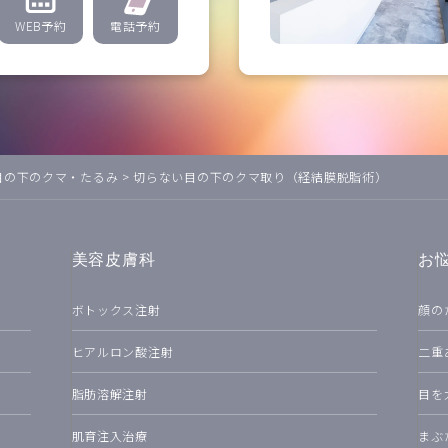
WEB予約
電話予約
目の下のクマ・たるみ
>
切らない目の下のクマ取り（経結膜脱脂術）
美容皮膚科
お
ボトックス注射
顔の
ヒアルロン酸注射
二重
脂肪溶解注射
目を
肌育注入治療
まぶ