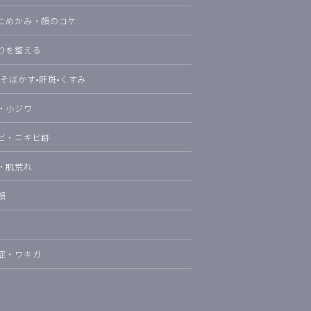
こめかみ・顔のコケ
りを整える
•そばかす•肝斑•くすみ
・小ジワ
ビ・ニキビ跡
・肌荒れ
顔
症・ワキガ