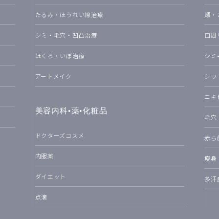
たるみ・ほうれい線治療
頬・
シミ・毛穴・凹凸治療
口周
ほくろ・いぼ治療
シミ
アートメイク
シワ
ニキ
美容内科•薬•化粧品
毛穴
ドクターズコスメ
赤ら
内服薬
痩身
ダイエット
多汗
点滴