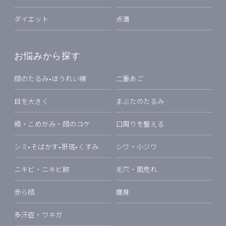
ダイエット
点滴
お悩みから探す
顔のたるみ•ほうれい線
二重あご
目を大きく
まぶたのたるみ
頬・こめかみ・顔のコケ
口周りを整える
シミ•そばかす•肝斑•くすみ
シワ・小ジワ
ニキビ・ニキビ跡
毛穴・肌荒れ
赤ら顔
痩身
多汗症・ワキガ