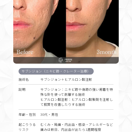
サブシジョン（ニキビ跡・クレーター治療）
施術名
サブシジョン＋ヒアルロン酸注射
説明
サブシジョン：ニキビ跡や傷跡の強い癒着を特
殊な針を使って剥離する施術
ヒアルロン酸注射：ヒアルロン酸製剤を注射し
て肌質を改善したりする施術
年齢・性別
30代・男性
起こりうる
むくみ・鈍痛・内出血・感染・アレルギーなど
リスク
痛みは数日、内出血が出たら1週間程度