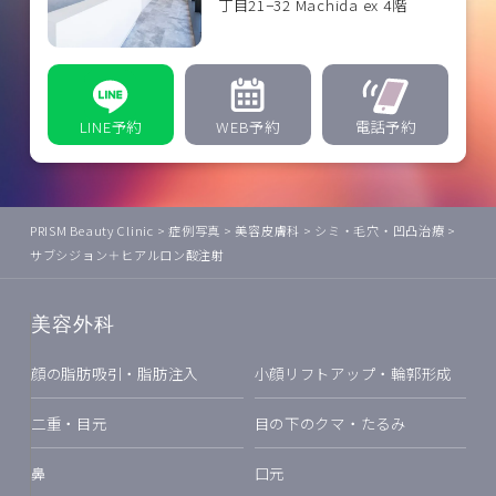
丁目21−32 Machida ex 4階
LINE予約
WEB予約
電話予約
PRISM Beauty Clinic
>
症例写真
>
美容皮膚科
>
シミ・毛穴・凹凸治療
>
サブシジョン＋ヒアルロン酸注射
美容外科
顔の脂肪吸引・脂肪注入
小顔リフトアップ・輪郭形成
二重・目元
目の下のクマ・たるみ
鼻
口元