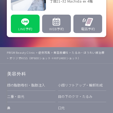
丁目21−32 Machida ex 4階
LINE予約
WEB予約
電話予約
PRISM Beauty Clinic
>
症例写真
>
美容皮膚科
>
たるみ・ほうれい線治療
>
オリジオKISS（RF600ショット＋HIFU400ショット）
美容外科
顔の脂肪吸引・脂肪注入
小顔リフトアップ・輪郭形成
二重・目元
目の下のクマ・たるみ
鼻
口元