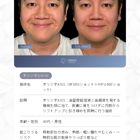
オリジオX/KISS
施術名
オリジオKISS（RF600ショット＋HIFU400ショ
ット）
説明
オリジオKISS：高密度超音波と高周波を発する
機械を顔に当て、皮膚に傷をつけずに内側から
リフトアップと引き締めを同時に行う施術
年齢・性別
40代・男性
起こりうる
照射部位の赤み、熱感・軽い腫れやむくみ・一
リスク
時的な肌の乾燥やつっぱり感など