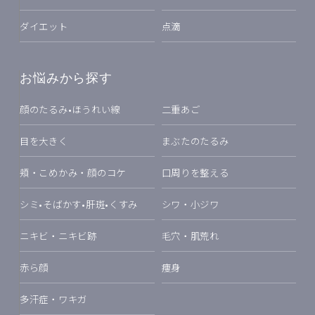
ダイエット
点滴
お悩みから探す
顔のたるみ•ほうれい線
二重あご
目を大きく
まぶたのたるみ
頬・こめかみ・顔のコケ
口周りを整える
シミ•そばかす•肝斑•くすみ
シワ・小ジワ
ニキビ・ニキビ跡
毛穴・肌荒れ
赤ら顔
痩身
多汗症・ワキガ