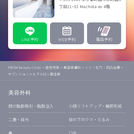
丁目21−32 Machida ex 4階
LINE予約
WEB予約
電話予約
PRISM Beauty Clinic
>
症例写真
>
美容皮膚科
>
シミ・毛穴・凹凸治療
>
サブシジョン＋ヒアルロン酸注射
美容外科
顔の脂肪吸引・脂肪注入
小顔リフトアップ・輪郭形成
二重・目元
目の下のクマ・たるみ
鼻
口元