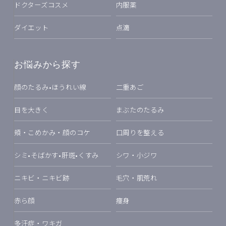
ドクターズコスメ
内服薬
ダイエット
点滴
お悩みから探す
顔のたるみ•ほうれい線
二重あご
目を大きく
まぶたのたるみ
頬・こめかみ・顔のコケ
口周りを整える
シミ•そばかす•肝斑•くすみ
シワ・小ジワ
ニキビ・ニキビ跡
毛穴・肌荒れ
赤ら顔
痩身
多汗症・ワキガ