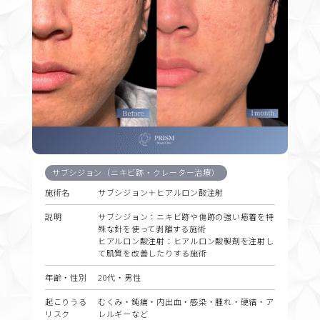
サブシジョン（ニキビ跡・クレーター治療）
施術名
サブシジョン＋ヒアルロン酸注射
説明
サブシジョン：ニキビ跡や傷跡の強い癒着を特
殊な針を使って剥離する施術
ヒアルロン酸注射：ヒアルロン酸製剤を注射し
て肌質を改善したりする施術
年齢・性別
20代・男性
起こりうる
むくみ・鈍痛・内出血・感染・腫れ・硬結・ア
リスク
レルギーなど