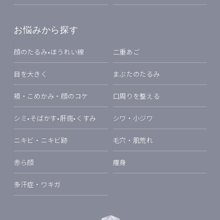
お悩みから探す
顔のたるみ•ほうれい線
二重あご
目を大きく
まぶたのたるみ
頬・こめかみ・顔のコケ
口周りを整える
シミ•そばかす•肝斑•くすみ
シワ・小ジワ
ニキビ・ニキビ跡
毛穴・肌荒れ
赤ら顔
痩身
多汗症・ワキガ