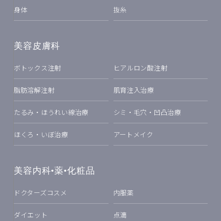
身体
抜糸
美容皮膚科
ボトックス注射
ヒアルロン酸注射
脂肪溶解注射
肌育注入治療
たるみ・ほうれい線治療
シミ・毛穴・凹凸治療
ほくろ・いぼ治療
アートメイク
美容内科•薬•化粧品
ドクターズコスメ
内服薬
ダイエット
点滴