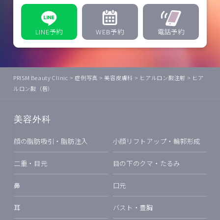
LINE予約
WEB予約
電話予約
PRISM Beauty Clinic
>
症例写真
>
美容皮膚科
>
ヒアルロン酸注射
>
ヒア
ルロン酸（唇）
美容外科
顔の脂肪吸引・脂肪注入
小顔リフトアップ・輪郭形成
二重・目元
目の下のクマ・たるみ
鼻
口元
耳
バスト・豊胸