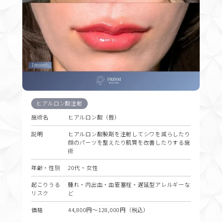
ヒアルロン酸注射
施術名
ヒアルロン酸（唇）
説明
ヒアルロン酸製剤を注射してシワを減らしたり
顔のパーツを整えたり肌質を改善したりする施
術
年齢・性別
20代・女性
起こりうる
腫れ・内出血・血管塞栓・遅延型アレルギーな
リスク
ど
価格
44,800円〜128,000円（税込）