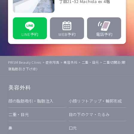
丁目21−32 Machida ex 4階
LINE予約
WEB予約
電話予約
PRISM Beauty Clinic
>
症例写真
>
美容外科
>
二重・目元
>
二重切開法(眼
窩脂肪引き下げ術)
美容外科
顔の脂肪吸引・脂肪注入
小顔リフトアップ・輪郭形成
二重・目元
目の下のクマ・たるみ
鼻
口元