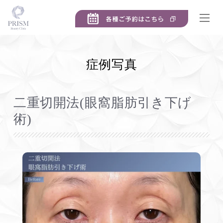
症例写真
二重切開法(眼窩脂肪引き下げ
術)