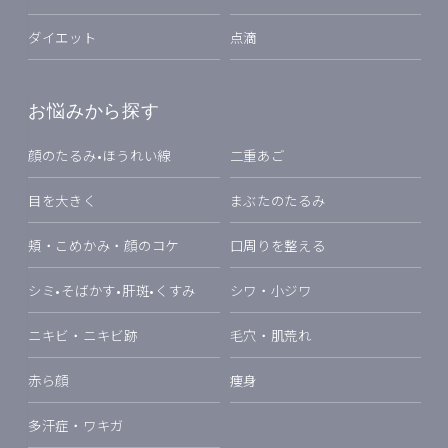
ダイエット
点滴
お悩みから探す
顔のたるみ•ほうれい線
二重あご
目を大きく
まぶたのたるみ
頬・こめかみ・顔のコケ
口周りを整える
シミ•そばかす•肝斑•くすみ
シワ・小ジワ
ニキビ・ニキビ跡
毛穴・肌荒れ
赤ら顔
痩身
多汗症・ワキガ