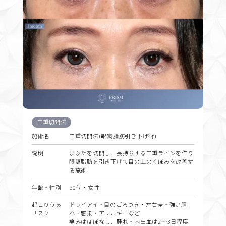
二重切開法
施術名
二重切開法(眼窩脂肪引き下げ術)
説明
まぶたを切開し、長持ちする二重ラインを作り
眼窩脂肪を引き下げて目の上のくぼみを改善す
る施術
年齢・性別
50代・女性
起こりうる
ドライアイ・目のごろつき・左右差・強い腫
リスク
れ・感染・アレルギーなど
痛みはほぼなし、腫れ・内出血は2〜3日程度