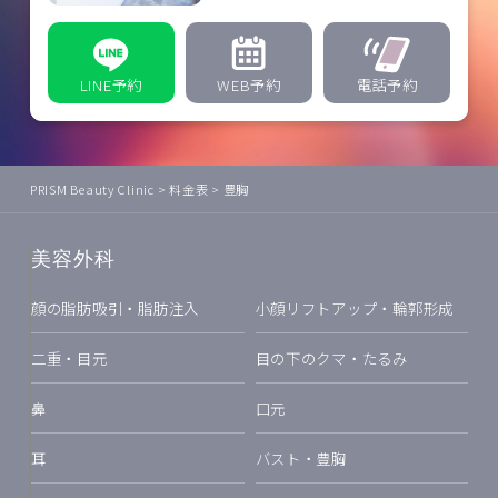
LINE予約
WEB予約
電話予約
PRISM Beauty Clinic
>
料金表
>
豊胸
美容外科
顔の脂肪吸引・脂肪注入
小顔リフトアップ・輪郭形成
二重・目元
目の下のクマ・たるみ
鼻
口元
耳
バスト・豊胸