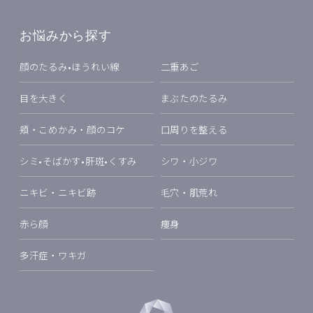
お悩みから探す
顔のたるみ•ほうれい線
二重あご
目を大きく
まぶたのたるみ
頬・こめかみ・顔のコケ
口周りを整える
シミ•そばかす•肝斑•くすみ
シワ・小ジワ
ニキビ・ニキビ跡
毛穴・肌荒れ
赤ら顔
痩身
多汗症・ワキガ