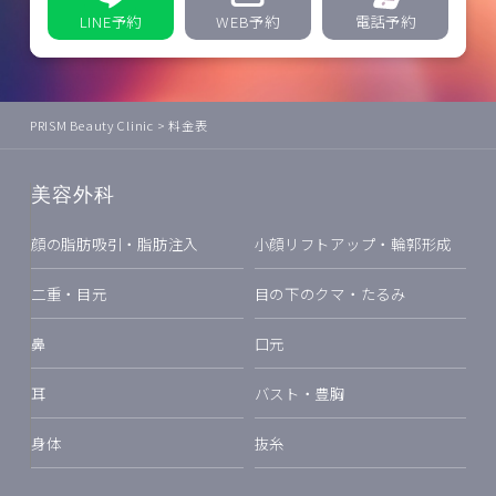
LINE予約
WEB予約
電話予約
PRISM Beauty Clinic
>
料金表
美容外科
顔の脂肪吸引・脂肪注入
小顔リフトアップ・輪郭形成
二重・目元
目の下のクマ・たるみ
鼻
口元
耳
バスト・豊胸
身体
抜糸