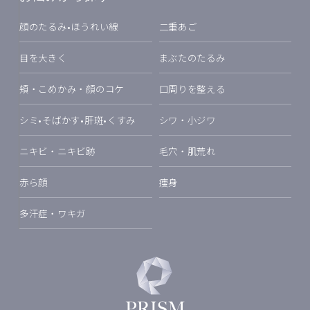
顔のたるみ•ほうれい線
二重あご
目を大きく
まぶたのたるみ
頬・こめかみ・顔のコケ
口周りを整える
シミ•そばかす•肝斑•くすみ
シワ・小ジワ
ニキビ・ニキビ跡
毛穴・肌荒れ
赤ら顔
痩身
多汗症・ワキガ