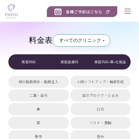
料金表
クリニックを選択
美容外科
美容皮膚科
美容内科•薬•化粧品
顔の脂肪吸引・脂肪注入
小顔リフトアップ・輪郭形成
二重・目元
目の下のクマ・たるみ
鼻
口元
耳
バスト・豊胸
身体
抜糸