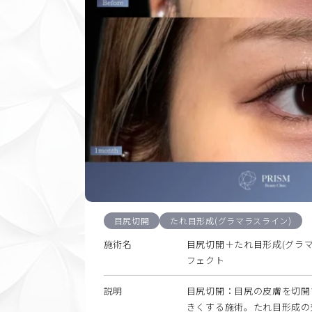
目尻切開
たれ目形成(グラマラスライン)
施術名
目尻切開＋たれ目形成(グラマ
フェクト
説明
目尻切開：目尻の皮膚を切開
きくする施術。たれ目形成の