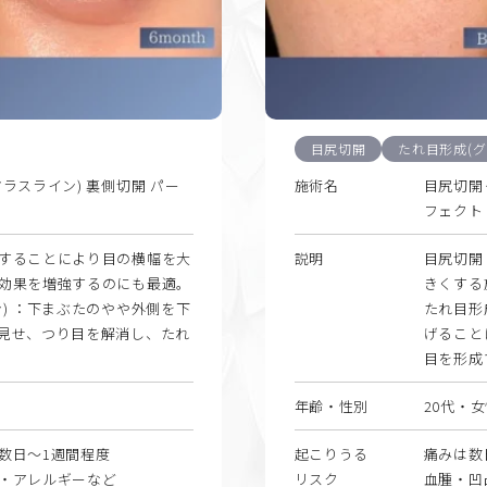
目尻切開
たれ目形成(グ
ラスライン) 裏側切開 パー
施術名
目尻切開
フェクト
することにより目の横幅を大
説明
目尻切開
効果を増強するのにも最適。
きくする
) ：下まぶたのやや外側を下
たれ目形
見せ、つり目を解消し、たれ
げること
目を形成
年齢・性別
20代・
数日〜1週間程度
起こりうる
痛みは数
・アレルギーなど
リスク
血腫・凹