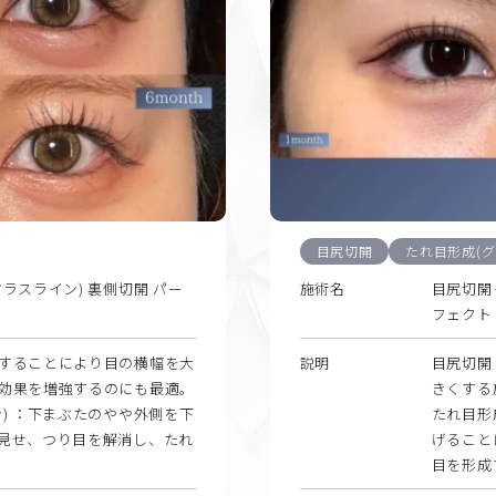
目尻切開
たれ目形成(グ
ラスライン) 裏側切開 パー
施術名
目尻切開
フェクト
することにより目の横幅を大
説明
目尻切開
効果を増強するのにも最適。
きくする
) ：下まぶたのやや外側を下
たれ目形
見せ、つり目を解消し、たれ
げること
目を形成