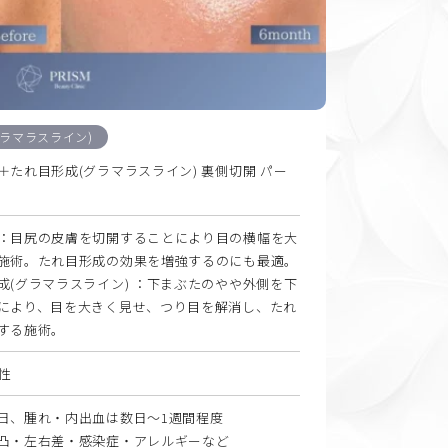
ラマラスライン)
＋たれ目形成(グラマラスライン) 裏側切開 パー
：目尻の皮膚を切開することにより目の横幅を大
施術。たれ目形成の効果を増強するのにも最適。
成(グラマラスライン) ：下まぶたのやや外側を下
により、目を大きく見せ、つり目を解消し、たれ
する施術。
女性
日、腫れ・内出血は数日〜1週間程度
凸・左右差・感染症・アレルギーなど