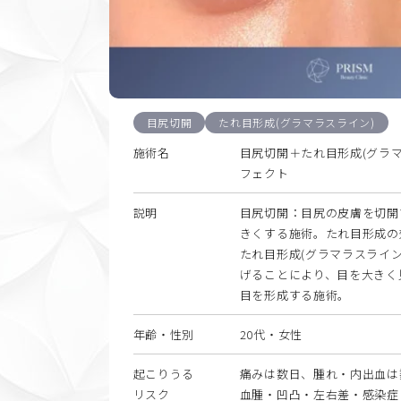
目尻切開
たれ目形成(グラマラスライン)
施術名
目尻切開＋たれ目形成(グラマ
フェクト
説明
目尻切開：目尻の皮膚を切開
きくする施術。たれ目形成の
たれ目形成(グラマラスライン
げることにより、目を大きく
目を形成する施術。
年齢・性別
20代・女性
起こりうる
痛みは数日、腫れ・内出血は
リスク
血腫・凹凸・左右差・感染症