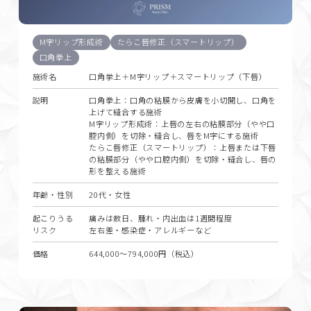
M字リップ形成術
たらこ唇修正（スマートリップ）
口角拳上
施術名
口角挙上＋M字リップ＋スマートリップ（下唇）
説明
口角拳上：口角の粘膜から皮膚を小切開し、口角を
上げて縫合する施術
M字リップ形成術：上唇の左右の粘膜部分（やや口
腔内側）を切除・縫合し、唇をM字にする施術
たらこ唇修正（スマートリップ）：上唇または下唇
の粘膜部分（やや口腔内側）を切除・縫合し、唇の
形を整える施術
年齢・性別
20代・女性
起こりうる
痛みは数日、腫れ・内出血は1週間程度
リスク
左右差・感染症・アレルギーなど
価格
644,000〜794,000円（税込）