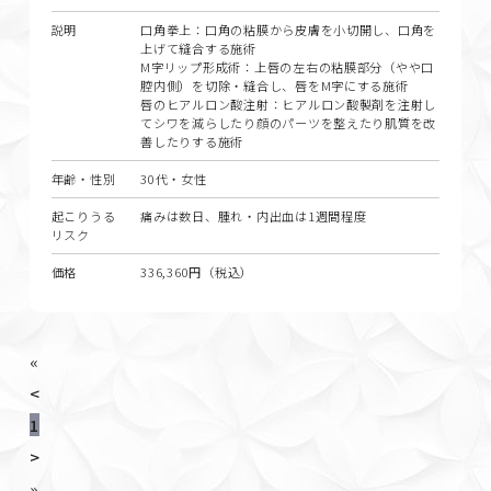
説明
口角拳上：口角の粘膜から皮膚を小切開し、口角を
上げて縫合する施術
M字リップ形成術：上唇の左右の粘膜部分（やや口
腔内側）を切除・縫合し、唇をM字にする施術
唇のヒアルロン酸注射：ヒアルロン酸製剤を注射し
てシワを減らしたり顔のパーツを整えたり肌質を改
善したりする施術
年齢・性別
30代・女性
起こりうる
痛みは数日、腫れ・内出血は1週間程度
リスク
価格
336,360円（税込）
«
<
1
>
»