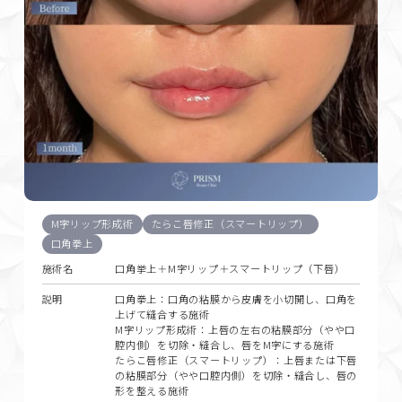
M字リップ形成術
たらこ唇修正（スマートリップ）
口角拳上
施術名
口角挙上＋M字リップ＋スマートリップ（下唇）
説明
口角拳上：口角の粘膜から皮膚を小切開し、口角を
上げて縫合する施術
M字リップ形成術：上唇の左右の粘膜部分（やや口
腔内側）を切除・縫合し、唇をM字にする施術
たらこ唇修正（スマートリップ）：上唇または下唇
の粘膜部分（やや口腔内側）を切除・縫合し、唇の
形を整える施術