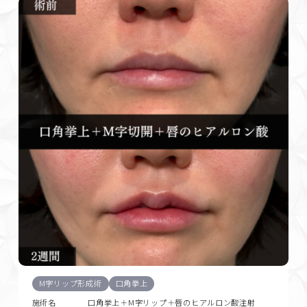
M字リップ形成術
口角拳上
施術名
口角挙上＋M字リップ＋唇のヒアルロン酸注射