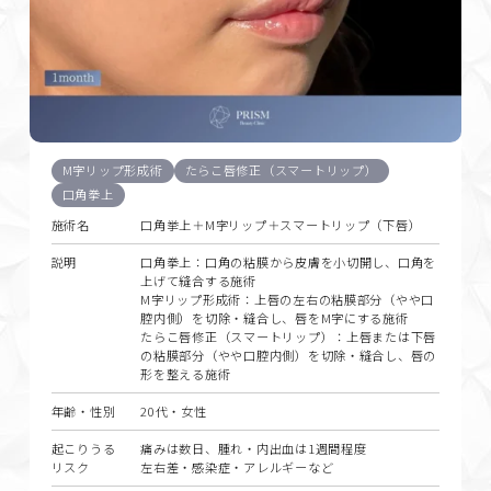
M字リップ形成術
たらこ唇修正（スマートリップ）
口角拳上
施術名
口角挙上＋M字リップ＋スマートリップ（下唇）
説明
口角拳上：口角の粘膜から皮膚を小切開し、口角を
上げて縫合する施術
M字リップ形成術：上唇の左右の粘膜部分（やや口
腔内側）を切除・縫合し、唇をM字にする施術
たらこ唇修正（スマートリップ）：上唇または下唇
の粘膜部分（やや口腔内側）を切除・縫合し、唇の
形を整える施術
年齢・性別
20代・女性
起こりうる
痛みは数日、腫れ・内出血は1週間程度
リスク
左右差・感染症・アレルギーなど