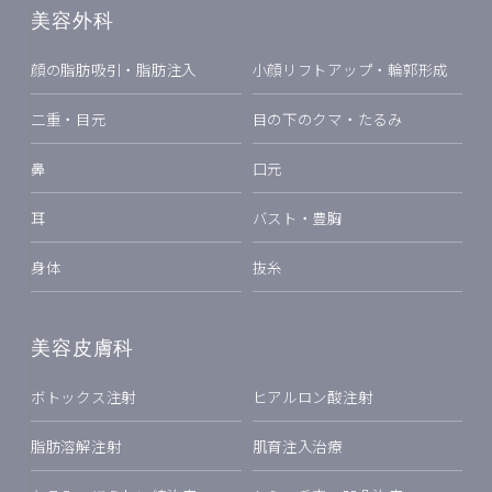
美容外科
顔の脂肪吸引・脂肪注入
小顔リフトアップ・輪郭形成
二重・目元
目の下のクマ・たるみ
鼻
口元
耳
バスト・豊胸
身体
抜糸
美容皮膚科
ボトックス注射
ヒアルロン酸注射
脂肪溶解注射
肌育注入治療