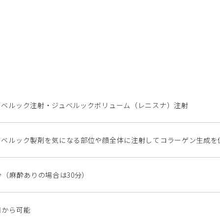
ュベルック注射・ジュベルックボリューム（レニスナ）注射
ュベルック製剤を気になる部位や顔全体に注射してコラーゲン生成を
分（麻酔ありの場合は30分）
日から可能