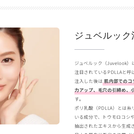
ジュベルック
ジュベルック（Juveloo
注目されているPDLLAと
注入した後は
肌内部でのコ
力アップ、毛穴の引締め、
す。
ポリ乳酸（PDLLA）とは
いる成分で、トウモロコシ
抽出されたエキスから生成