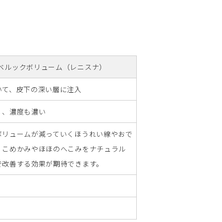
ベルックボリューム（レニスナ）
いて、皮下の深い層に注入
く、濃度も濃い
ボリュームが減っていくほうれい線やおで
、こめかみやほほのへこみをナチュラル
で改善する効果が期待できます。