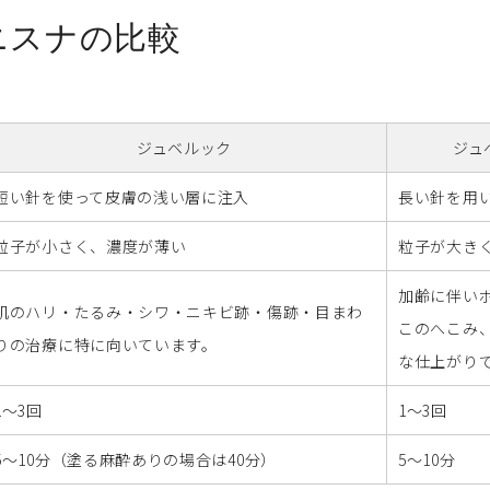
ニスナの比較
ジュベルック
ジュ
短い針を使って皮膚の浅い層に注入
長い針を用
粒子が小さく、濃度が薄い
粒子が大き
加齢に伴い
肌のハリ・たるみ・シワ・ニキビ跡・傷跡・目まわ
このへこみ
りの治療に特に向いています。
な仕上がり
1〜3回
1〜3回
5〜10分（塗る麻酔ありの場合は40分）
5〜10分