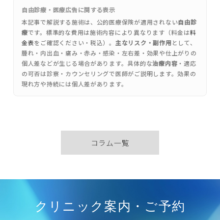
自由診療・医療広告に関する表示
本記事で解説する施術は、公的医療保険が適用されない
自由診
療
です。標準的な費用は施術内容により異なります（料金は
料
金表
をご確認ください・税込）。
主なリスク・副作用
として、
腫れ・内出血・痛み・赤み・感染・左右差・効果や仕上がりの
個人差などが生じる場合があります。具体的な
治療内容
・適応
の可否は診察・カウンセリングで医師がご説明します。効果の
現れ方や持続には個人差があります。
コラム一覧
クリニック案内・ご予約