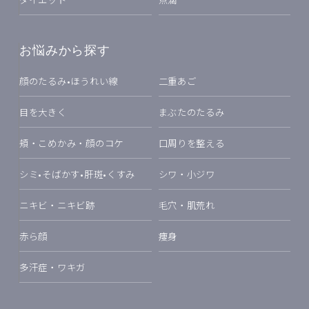
お悩みから探す
顔のたるみ•ほうれい線
二重あご
目を大きく
まぶたのたるみ
頬・こめかみ・顔のコケ
口周りを整える
シミ•そばかす•肝斑•くすみ
シワ・小ジワ
ニキビ・ニキビ跡
毛穴・肌荒れ
赤ら顔
痩身
多汗症・ワキガ