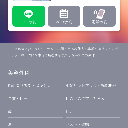
LINE予約
WEB予約
電話予約
PRISM Beauty Clinic
>
コラム
>
小顔・たるみ除去・輪郭
>
糸リフトのデ
メリットは？医師が本音で解説する後悔しないための条件
美容外科
顔の脂肪吸引・脂肪注入
小顔リフトアップ・輪郭形成
二重・目元
目の下のクマ・たるみ
鼻
口元
耳
バスト・豊胸