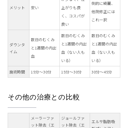
倒的に綺麗、
メリット
安い
上がりも良
他院修正には
く、コスパが
これ一択
良い
数日のむくみ
数日のむくみ
数日のむくみ
と1週間の内出
と1週間の内出
ダウンタ
と1週間の内出
イム
血（ない人も
血（ない人も
血
いる）
いる）
施術時間
15分～30分
15分～30分
30分～45分
その他の治療との比較
メーラーファ
ジョールファ
エルサ脂肪吸
ット除去（エ
ット除去（エ