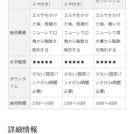
引プレミアム
ルサ付き）
ルサ付き）
エルサをかけ
エルサをかけ
エルサをかけ
た後、極細カ
た後、極細カ
た後、細いカ
施術概要
ニューレで口
ニューレで口
ニューレで耳
角から脂肪を
角から脂肪を
の裏から脂肪
吸引する
吸引する
を吸引する
お手軽度
★★★★★
★★★★★
★★★★★
少ない(固定バ
少ない(固定バ
少ない(固定バ
ダウンタ
ンドが24時間
ンドが24時間
ンドが24時間
イム
必要)
必要)
必要)
施術時間
15分～30分
15分～30分
30分～45分
詳細情報