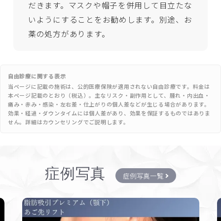
だきます。マスクや帽子を併用して目立たな
いようにすることをお勧めします。別途、お
薬の処方があります。
自由診療に関する表示
当ページに記載の施術は、公的医療保険が適用されない自由診療です。料金は
本ページ記載のとおり（税込）。主なリスク・副作用として、腫れ・内出血・
痛み・赤み・感染・左右差・仕上がりの個人差などが生じる場合があります。
効果・経過・ダウンタイムには個人差があり、効果を保証するものではありま
せん。詳細はカウンセリングでご説明します。
症例写真
症例写真一覧