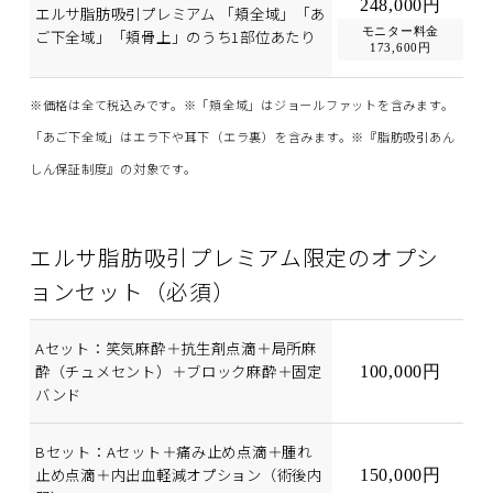
248,000円
エルサ脂肪吸引プレミアム 「頬全域」「あ
モニター料金
ご下全域」「頬骨上」のうち1部位あたり
173,600円
※価格は全て税込みです。※「頬全域」はジョールファットを含みます。
「あご下全域」はエラ下や耳下（エラ裏）を含みます。※『脂肪吸引あん
しん保証制度』の対象です。
エルサ脂肪吸引プレミアム限定のオプシ
ョンセット（必須）
Aセット：笑気麻酔＋抗生剤点滴＋局所麻
酔（チュメセント）＋ブロック麻酔＋固定
100,000円
バンド
Bセット：Aセット＋痛み止め点滴＋腫れ
止め点滴＋内出血軽減オプション（術後内
150,000円