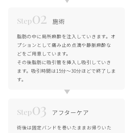
02
Step
施術
脂肪の中に局所麻酔を注入していきます。オ
プションとして痛み止め点滴や静脈麻酔な
どをご用意しています。
その後脂肪に吸引管を挿入し吸引していき
ます。吸引時間は15分〜30分ほどで終了しま
す。
03
Step
アフターケア
術後は固定バンドを巻いたままお帰りいた