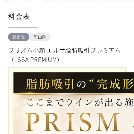
料金表
新宿院
町田院
プリズム小顔 エルサ脂肪吸引プレミアム
（LSSA PREMIUM）