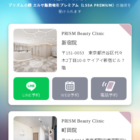
プリズム小顔 エルサ脂肪吸引プレミアム（LSSA PREMIUM）
の施術を
受けられます
PRISM Beauty Clinic
新宿院
〒151-0053 東京都渋谷区代々
木2丁目10-8 ケイアイ新宿ビル 7
階
LINE予約
WEB予約
電話予約
PRISM Beauty Clinic
町田院
〒194-0013 東京都町田市原町田6