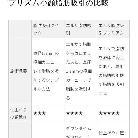
プリズム小顔脂肪吸引の比較
脂肪吸引クイ
エルサ脂肪吸
エルサ脂肪吸
ック
引
引プレミアム
エルサで脂肪
エルサで脂肪
直径1.7mmの
を液体に変え
を液体に変え
極細カニュー
たあと、直径
たあと、専用
施術概要
レで脂肪を吸
1.7mmの極細
の脂肪吸引機
引するシンプ
カニューレで
で脂肪を吸引
ルな方法
脂肪を吸引す
する
る
仕上がり
★★★
★★★★
★★★★★
の綺麗さ
ダウンタイム
仕上がりが圧
が少なく、仕